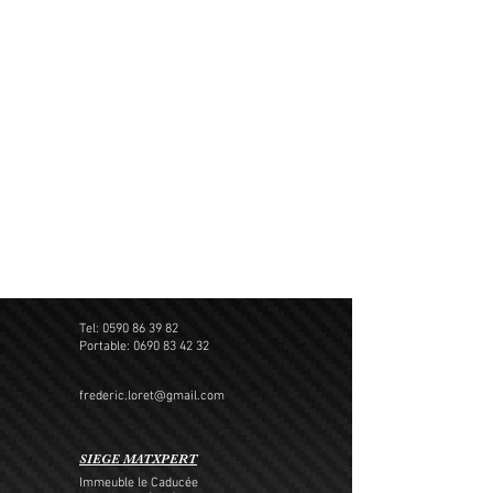
Tel:
0590 86 39 82
Portable:
0690 83 42 32
frederic.loret@gmail.com
SIEGE MATXPERT
Immeuble le Caducée