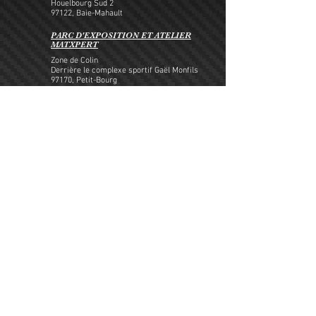
Houelbourg Sud 2
97122, Baie-Mahault
PARC D'EXPOSITION ET ATELIER
MATXPERT
Zone de Colin
Derrière le complexe sportif Gaël Monfils
97170
, Petit-Bourg
Demande d'infos et devis