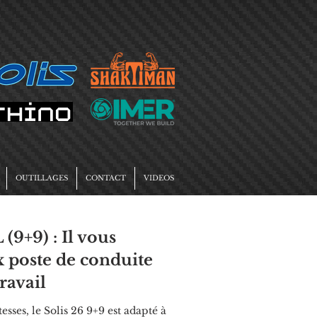
OUTILLAGES
CONTACT
VIDEOS
+9) : Il vous
x poste de conduite
ravail
sses, le Solis 26 9+9 est adapté à