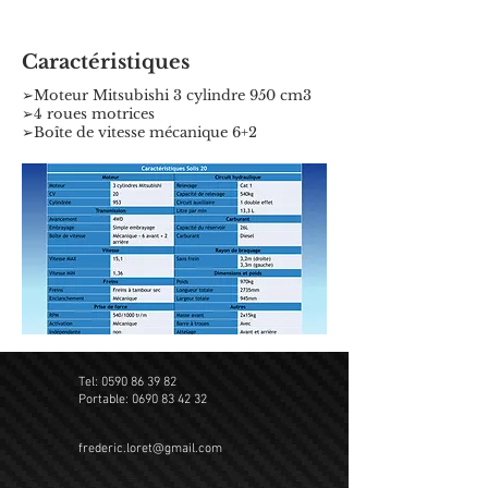
Caractéristiques
➢Moteur Mitsubishi 3 cylindre 950 cm3
➢4 roues motrices
➢Boîte de vitesse mécanique 6+2
Tel:
0590 86 39 82
Portable:
0690 83 42 32
frederic.loret@gmail.com