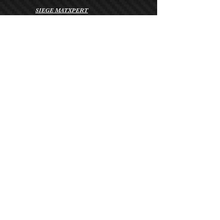
SIEGE MATXPERT
Immeuble le Caducée
Houelbourg Sud 2
97122, Baie-Mahault
PARC D'EXPOSITION ET ATELIER
MATXPERT
Zone de Colin
Derrière le complexe sportif Gaël Monfils
97170
, Petit-Bourg
Demande d'infos et devis